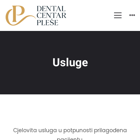
Usluge
U
Cjelovita usluga u potpunosti prilagođena
pacijentu.