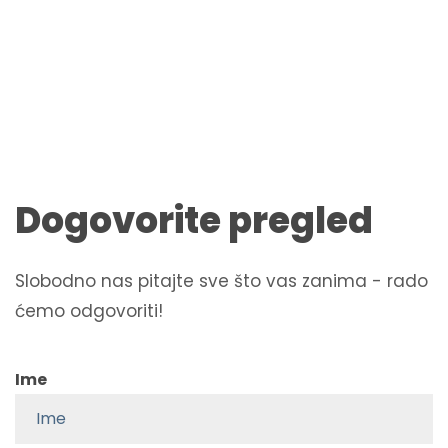
Dogovorite pregled
Slobodno nas pitajte sve što vas zanima - rado
ćemo odgovoriti!
Name
(Obavezno)
Ime