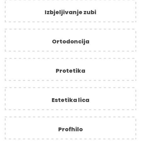
Izbjeljivanje zubi
Ortodoncija
Protetika
Estetika lica
Profhilo