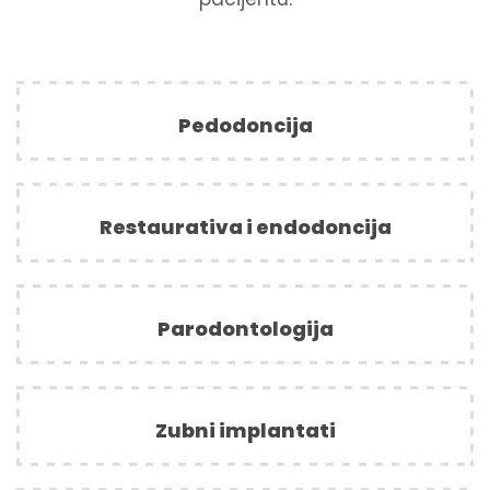
s
l
u
Pedodoncija
g
e
Restaurativa i endodoncija
Parodontologija
Zubni implantati