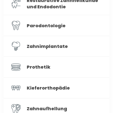
Restaurative Zahnheilkunde
r
und Endodontie
:
Parodontologie
Zahnimplantate
Prothetik
Kieferorthopädie
Zahnaufhellung